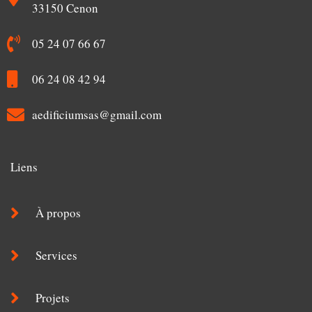
s
33150 Cenon
-
g
05 24 07 66 67
06 24 08 42 94
aedificiumsas@gmail.com
Liens
À propos
Services
Projets