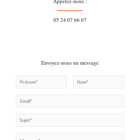
Appelez-nous :
05 24 07 66 67
Envoyez-nous un message
P
r
P
N
E
é
r
o
é
m
m
n
n
S
a
o
o
u
i
m
m
M
j
l
N